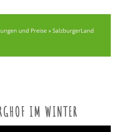
tungen und Preise » SalzburgerLand
RGHOF IM WINTER