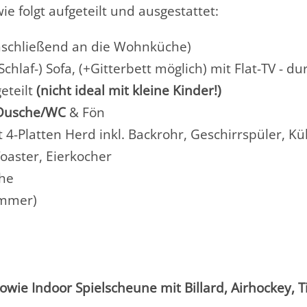
wie folgt aufgeteilt und ausgestattet:
schließend an die Wohnküche)
hlaf-) Sofa, (+Gitterbett möglich) mit Flat-TV - d
eteilt
(nicht ideal mit kleine Kinder!)
Dusche/WC
& Fön
4-Platten Herd inkl. Backrohr, Geschirrspüler, Kü
oaster, Eierkocher
he
immer)
sowie Indoor Spielscheune mit Billard, Airhockey, T