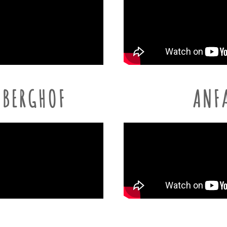
NBERGHOF
ANF