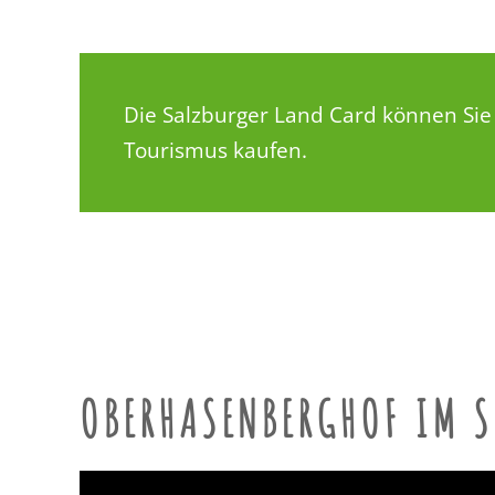
Die Salzburger Land Card können Sie 
Tourismus
kaufen.
OBERHASENBERGHOF IM 